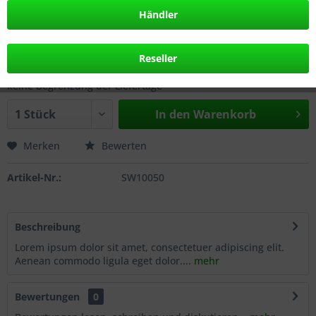
69,00 € *
Händler
inkl. MwSt.
zzgl. Versandkosten
frühestes Lieferdatum: 08.08.2026
Reseller
keine Begrenzung der Liefertage
In den
Warenkorb
Merken
Bewerten
Artikel-Nr.:
SW10050
Beschreibung
Lorem ipsum dolor sit amet, consectetuer adipiscing elit.
Aenean commodo ligula eget dolor....
mehr
Bewertungen
0