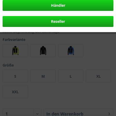
249,95 € *
Händler
inkl. MwSt.
zzgl. Versandkosten
frühestes Lieferdatum: 11.08.2026
Reseller
keine Begrenzung der Liefertage
Farbvariante
Größe
S
M
L
XL
XXL
In den
Warenkorb