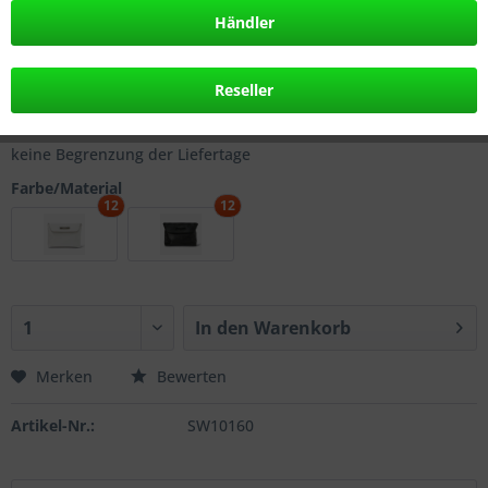
Händler
349,00 € *
inkl. MwSt.
zzgl. Versandkosten
Reseller
frühestes Lieferdatum: 07.08.2026
keine Begrenzung der Liefertage
Farbe/Material
12
12
In den
Warenkorb
Merken
Bewerten
Artikel-Nr.:
SW10160