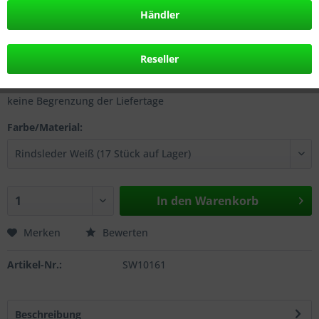
Händler
379,00 € *
inkl. MwSt.
zzgl. Versandkosten
Reseller
frühestes Lieferdatum: 07.08.2026
keine Begrenzung der Liefertage
Farbe/Material:
In den
Warenkorb
Merken
Bewerten
Artikel-Nr.:
SW10161
Beschreibung