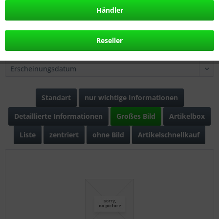
99,95 € *
129,95 € *
Händler
Reseller
Filtern
Standart
nur wichtige Informationen
Detaillierte Informationen
Großes Bild
Artikelbox
Liste
zentriert
ohne Bild
Artikelschnellkauf