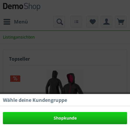
Menü
Listingansichten
Topseller
Wähle deine Kundengruppe
SOFTSHELL JACKE HOODED WOMEN
Shopkunde