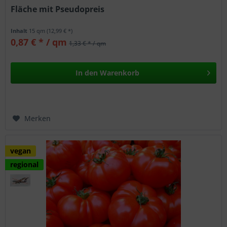
Fläche mit Pseudopreis
Inhalt
15 qm
(12,99 € *)
0,87 € * / qm
1,33 € * / qm
In den
Warenkorb
Merken
vegan
regional