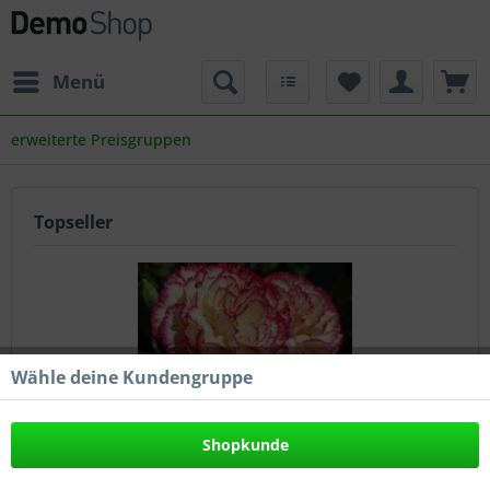
Menü
erweiterte Preisgruppen
Topseller
Wähle deine Kundengruppe
Nelke
Shopkunde