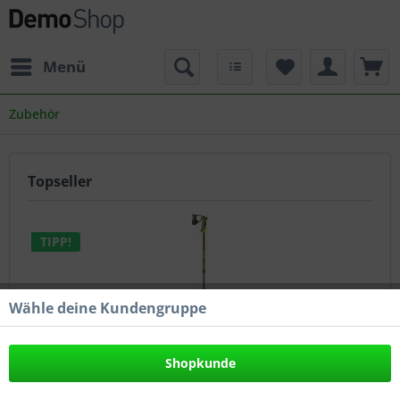
Menü
Zubehör
Topseller
TIPP!
Wähle deine Kundengruppe
VENOM VARIO S
Shopkunde