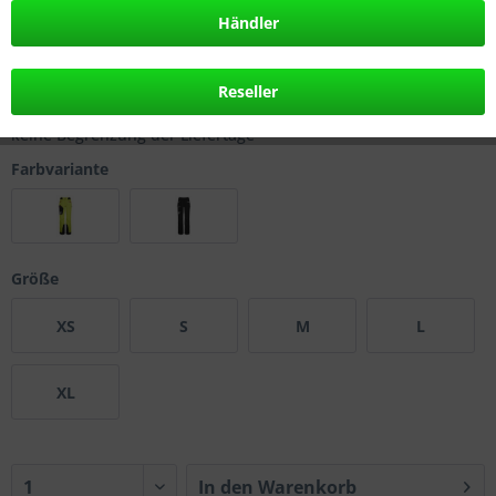
289,95 € *
Händler
inkl. MwSt.
zzgl. Versandkosten
frühestes Lieferdatum: 08.08.2026
Reseller
keine Begrenzung der Liefertage
Farbvariante
Größe
XS
S
M
L
XL
In den
Warenkorb