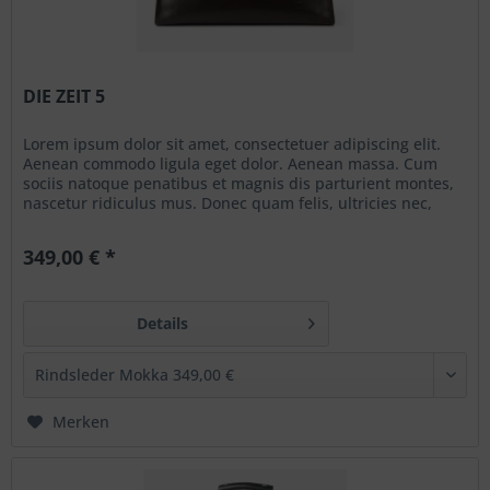
DIE ZEIT 5
Lorem ipsum dolor sit amet, consectetuer adipiscing elit.
Aenean commodo ligula eget dolor. Aenean massa. Cum
sociis natoque penatibus et magnis dis parturient montes,
nascetur ridiculus mus. Donec quam felis, ultricies nec,
pellentesque eu, pretium quis, sem. Nulla consequat massa
quis enim. Donec pede justo, fringilla vel, aliquet nec,
349,00 € *
vulputate eget, arcu. In enim justo,...
Details
Merken