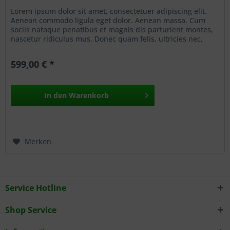
Lorem ipsum dolor sit amet, consectetuer adipiscing elit.
Aenean commodo ligula eget dolor. Aenean massa. Cum
sociis natoque penatibus et magnis dis parturient montes,
nascetur ridiculus mus. Donec quam felis, ultricies nec,
pellentesque eu, pretium quis, sem. Nulla consequat massa
quis enim. Donec pede justo, fringilla vel, aliquet nec,
599,00 € *
vulputate eget, arcu. In enim justo,...
In den
Warenkorb
Merken
Service Hotline
Shop Service