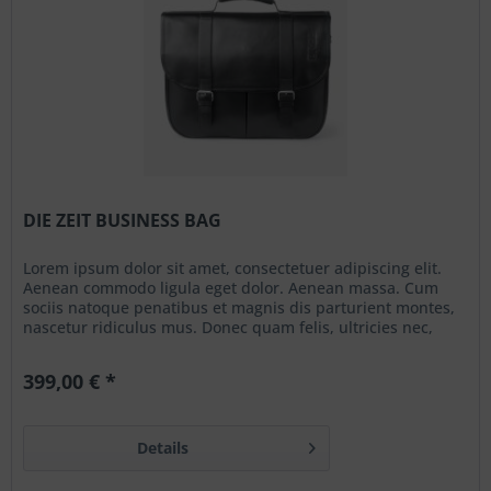
DIE ZEIT BUSINESS BAG
Lorem ipsum dolor sit amet, consectetuer adipiscing elit.
Aenean commodo ligula eget dolor. Aenean massa. Cum
sociis natoque penatibus et magnis dis parturient montes,
nascetur ridiculus mus. Donec quam felis, ultricies nec,
pellentesque eu, pretium quis, sem. Nulla consequat massa
quis enim. Donec pede justo, fringilla vel, aliquet nec,
399,00 € *
vulputate eget, arcu. In enim justo,...
Details