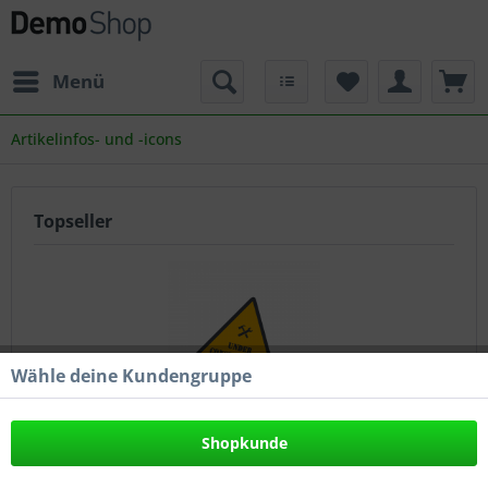
Menü
Artikelinfos- und -icons
Topseller
Wähle deine Kundengruppe
Artikel mit Icons
Shopkunde